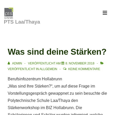
↓
Zum
Inhalt
MEN
PTS Laa/Thaya
Hauptnavigation
Was sind deine Stärken?
ADMIN
VERÖFFENTLICHT AM
8. NOVEMBER 2018
VERÖFFENTLICHT IN
ALLGEMEIN
KEINE KOMMENTARE
Berufsinfozentrum Hollabrunn
„Was sind Ihre Stärken?“, um auf diese Frage im
Vorstellungsgespräch gewappnet zu sein besuchte die
Polytechnische Schule Laa/Thaya den
Stärkenworkshop im BIZ Hollabrunn. Die
Schülerinnen und Schüler wurden informiert, welche