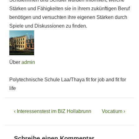
Stärken und Fähigkeiten sie in ihrem zukünftigen Beruf
benötigen und versuchten ihre eigenen Stärken durch
Spiele und Diskussionen zu finden.
Über
admin
Polytechnische Schule Laa/Thaya fit for job and fit for
life
Beitragsnavigation
Vorheriger
Nächster
‹ Interessenstest im BIZ Hollabrunn
Vocatium ›
Beitrag
Beitrag
ist
ist
Schreibe einen Kommentar